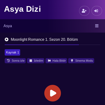
Asya Dizi
Asya
Moonlight Romance 1. Sezon 20. Bölüm
Kaynak 1
Sonra izle
İzledim
Hata Bildir
Sinema Modu