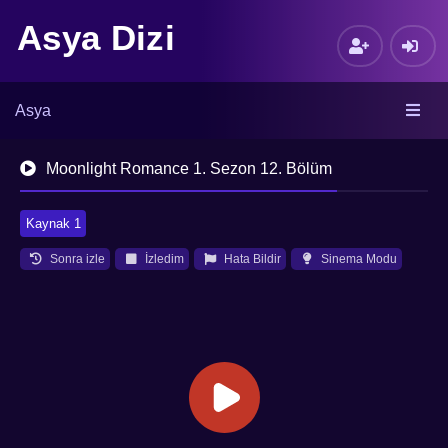
Asya Dizi
Asya
Moonlight Romance 1. Sezon 12. Bölüm
Kaynak 1
Sonra izle
İzledim
Hata Bildir
Sinema Modu