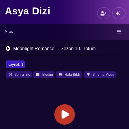
Asya Dizi
Asya
Moonlight Romance 1. Sezon 10. Bölüm
Kaynak 1
Sonra izle
İzledim
Hata Bildir
Sinema Modu