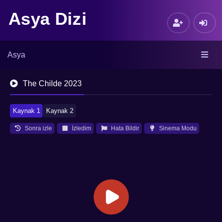
Asya Dizi
Asya
The Childe 2023
Kaynak 1
Kaynak 2
Sonra izle
İzledim
Hata Bildir
Sinema Modu