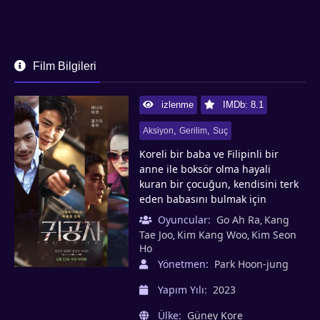
Film Bilgileri
izlenme
IMDb: 8.1
,
,
Aksiyon
Gerilim
Suç
Koreli bir baba ve Filipinli bir
anne ile boksör olma hayali
kuran bir çocuğun, kendisini terk
eden babasını bulmak için
Kore'ye gelmesi ve kötü
Oyuncular:
Go Ah Ra
Kang
,
adamlarla tanışması hakkında
Tae Joo
Kim Kang Woo
Kim Seon
,
,
bir film.
Ho
Yönetmen:
Park Hoon-jung
Yapım Yılı:
2023
Ülke:
Güney Kore