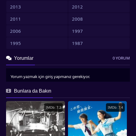
2013
2012
2011
2008
2006
1997
1995
1987
0 YORUM
Yorumlar
Yorum yazmak için giriş yapmanız gerekiyor.
Bunlara da Bakın
IMDb: 7.2
IMDb: 7.4