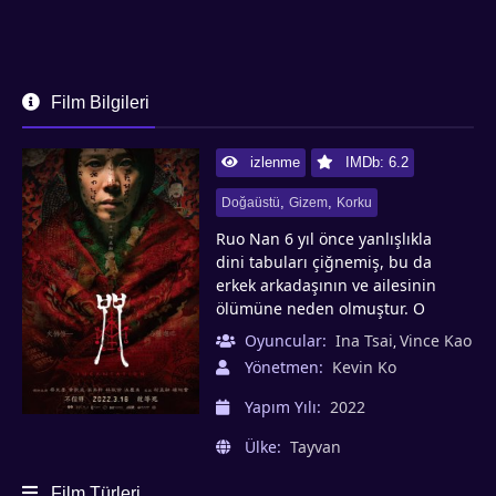
Film Bilgileri
izlenme
IMDb: 6.2
,
,
Doğaüstü
Gizem
Korku
Ruo Nan 6 yıl önce yanlışlıkla
dini tabuları çiğnemiş, bu da
erkek arkadaşının ve ailesinin
ölümüne neden olmuştur. O
zamandan beri karanlık bir batıl
Oyuncular:
Ina Tsai
Vince Kao
,
inanç dönemine girmiş; sırlarını
Yönetmen:
Kevin Ko
ve acılarını diğer insanlardan
saklamış ve hatta yeni doğan
Yapım Yılı:
2022
bebeğini başka bir aileye
Ülke:
Tayvan
vermiştir. Birkaç yıl sonra,
terapiye gitmiş ve çoğunlukla
Film Türleri
normal hayatına geri dönmüş