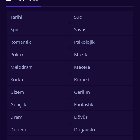
olan Ruo Nan, çocuğunu geri
istediğine karar verir. Ancak, 6 yıl
Tarihi
Suç
önceki lanetin belirtileri kızının
etrafında belirmeye başlar ve
Spor
Savaş
Ruo Nan, çocuğunun iyiliği için
en büyük korkularıyla, en derin
Romantik
Psikolojik
dehşetleriyle yüzleşmesi
gerektiğini fark eder. Kızını
Politik
Müzik
kurtarmanın bir yolunu bulma
umuduyla lanetle ilgili her şeyi
Melodram
Macera
kaydetmeye başlar.
Korku
Komedi
Gizem
Gerilim
Gençlik
Fantastik
Dram
Dövüş
Dönem
Doğaüstü