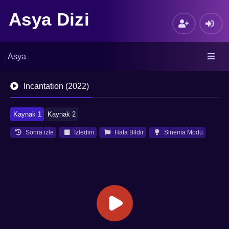
Asya Dizi
Asya
Incantation (2022)
Kaynak 1
Kaynak 2
Sonra izle
İzledim
Hata Bildir
Sinema Modu