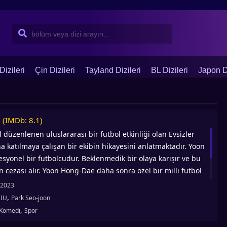
Dizileri
Çin Dizileri
Tayland Dizileri
BL Dizileri
Japon Di
(IMDb: 8.1)
)
l düzenlenen uluslararası bir futbol etkinliği olan Evsizler
 katılmaya çalışan bir ekibin hikayesini anlatmaktadır. Yoon
syonel bir futbolcudur. Beklenmedik bir olaya karışır ve bu
n cezası alır. Yoon Hong-Dae daha sonra özel bir milli futbol
olarak atanır. Yoon Hong-Dae ve ekibi Evsizler Dünya
2023
şır. Lee So Min, Hong Dae’nin ekibi hakkında bir belgesel
,
:
IU
Park Seo-joon
şarıya ulaşmayı hayal eden bir yapımcı yönetmendir.
,
Komedi
Spor