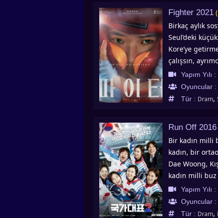
Fighter 2021
Birkaç aylık so
Seul’deki küçük
Kore’ye getirme
çalışsın, ayrım
komisyoncu onu 
Yapım Yılı :
güvenen kadın b
Oyuncular 
hisseder…
,
Tür :
Dram
Run Off 2016
Bir kadın milli
kadın, bir orta
Dae Woong, Kış
kadın milli buz
araya getirebil
Yapım Yılı :
kadın grubu. –
Oyuncular 
Yeon ve Shin So
,
Tür :
Dram