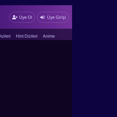
Üye Ol
Üye Girişi
zileri
Hint Dizileri
Anime