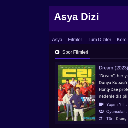
Asya Dizi
Asya
Filmler
Tüm Diziler
Kore 
İletişim
Blog
Dizi Arşivi
Spor Filmleri
Dream (2023
“Dream”, her yı
Dünya Kupası’na
Hong-Dae profe
nedenle disipli
takımının koçu 
Yapım Yılı :
Kupası’nda yarı
Oyuncular 
aracılığıyla ba
,
Tür :
Dram