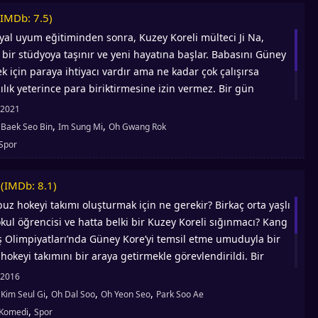
(IMDb: 7.5)
syal uyum eğitiminden sonra, Kuzey Koreli mülteci Ji Na,
 bir stüdyoya taşınır ve yeni hayatına başlar. Babasını Güney
k için paraya ihtiyacı vardır ama ne kadar çok çalışırsa
cılık yeterince para biriktirmesine izin vermez. Bir gün
bir boks salonu temizleme işiyle tanıştırır. Genç ve kendine
2021
oksörleri gören Ji Na, içinde bir şeylerin harekete geçtiğini
,
,
:
Baek Seo Bin
Im Sung Mi
Oh Gwang Rok
Spor
(IMDb: 8.1)
 buz hokeyi takımı oluşturmak için ne gerekir? Birkaç orta yaşlı
okul öğrencisi ve hatta belki bir Kuzey Koreli sığınmacı? Kang
 Olimpiyatları’nda Güney Kore’yi temsil etme umuduyla bir
 hokeyi takımını bir araya getirmekle görevlendirildi. Bir
diği, hokey bir yana, zar zor paten kayabilen, karmakarışık bir
2016
 Lee Ji Won, Park Chae Kyung, Go Young Ja, Jo Mi Ran, Kim Ga
,
,
,
:
Kim Seul Gi
Oh Dal Soo
Oh Yeon Seo
Park Soo Ae
 Hyun’dan oluşan bu takım olimpiyatlara katılmayı bırakın,
,
Komedi
Spor