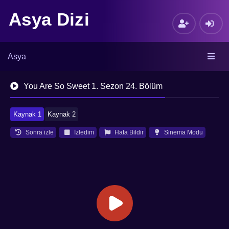
Asya Dizi
Asya
You Are So Sweet 1. Sezon 24. Bölüm
Kaynak 1
Kaynak 2
Sonra izle
İzledim
Hata Bildir
Sinema Modu