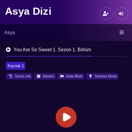
Asya Dizi
Asya
You Are So Sweet 1. Sezon 1. Bölüm
Kaynak 1
Sonra izle
İzledim
Hata Bildir
Sinema Modu