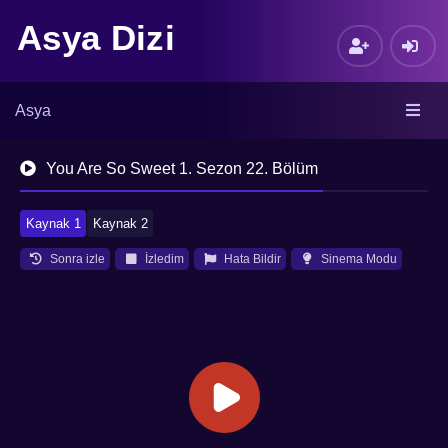
Asya Dizi
Asya
You Are So Sweet 1. Sezon 22. Bölüm
Kaynak 1
Kaynak 2
Sonra izle
İzledim
Hata Bildir
Sinema Modu