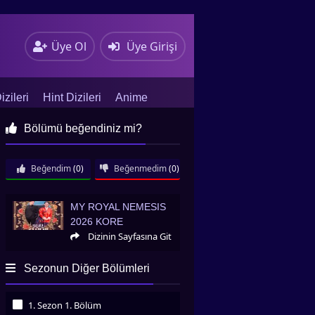
Üye Ol
Üye Girişi
zileri
Hint Dizileri
Anime
Bölümü beğendiniz mi?
Beğendim
(0)
Beğenmedim
(0)
My Royal Nemesis 2026 Kore
MY ROYAL NEMESIS
2026 KORE
Dizinin Sayfasına Git
Sezonun Diğer Bölümleri
1. Sezon 1. Bölüm