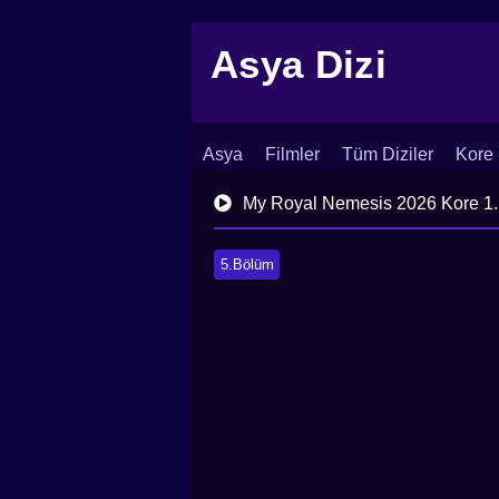
Asya Dizi
Asya
Filmler
Tüm Diziler
Kore 
İletişim
Blog
Dizi Arşivi
My Royal Nemesis 2026 Kore 1.
5.Bölüm