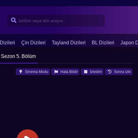
Dizileri
Çin Dizileri
Tayland Dizileri
BL Dizileri
Japon Di
 Sezon 5. Bölüm
Sinema Modu
Hata Bildir
İzledim
Sonra izle