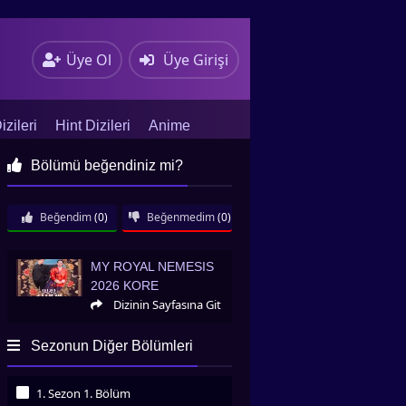
Üye Ol
Üye Girişi
zileri
Hint Dizileri
Anime
Bölümü beğendiniz mi?
Beğendim
(0)
Beğenmedim
(0)
My Royal Nemesis 2026 Kore
MY ROYAL NEMESIS
2026 KORE
Dizinin Sayfasına Git
Sezonun Diğer Bölümleri
1. Sezon 1. Bölüm