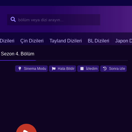
Dizileri
Çin Dizileri
Tayland Dizileri
BL Dizileri
Japon Di
 Sezon 4. Bölüm
Sinema Modu
Hata Bildir
İzledim
Sonra izle