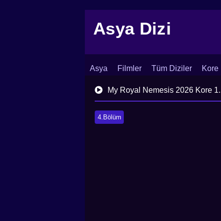
Asya Dizi
Asya
Filmler
Tüm Diziler
Kore 
İletişim
Blog
Dizi Arşivi
My Royal Nemesis 2026 Kore 1.
4.Bölüm