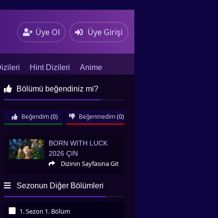
Üye Ol
Üye Girişi
zileri
Hint Dizileri
Anime
Bölümü beğendiniz mi?
Beğendim
(0)
Beğenmedim
(0)
Born with Luck 2026 Çin
BORN WITH LUCK
2026 ÇIN
Dizinin Sayfasına Git
Sezonun Diğer Bölümleri
1. Sezon 1. Bölüm