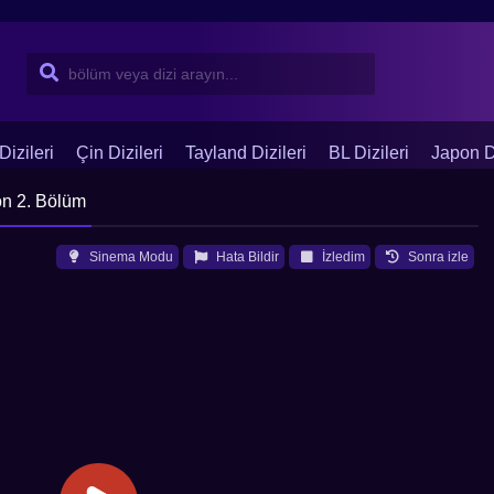
Dizileri
Çin Dizileri
Tayland Dizileri
BL Dizileri
Japon Di
on 2. Bölüm
Sinema Modu
Hata Bildir
İzledim
Sonra izle