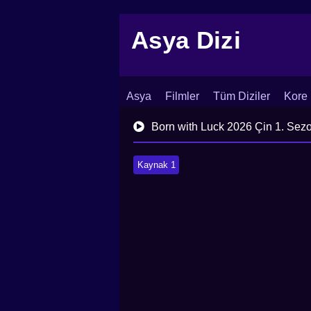
Asya Dizi
Asya
Filmler
Tüm Diziler
Kore 
İletişim
Blog
Dizi Arşivi
Born with Luck 2026 Çin 1. Sez
Kaynak 1