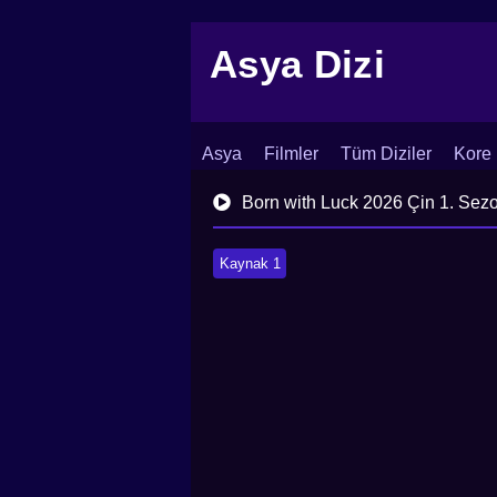
Asya Dizi
Asya
Filmler
Tüm Diziler
Kore 
İletişim
Blog
Dizi Arşivi
Born with Luck 2026 Çin 1. Sez
Kaynak 1