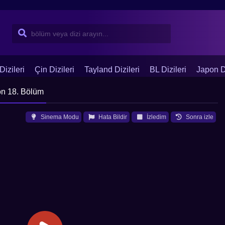
Dizileri
Çin Dizileri
Tayland Dizileri
BL Dizileri
Japon Di
on 18. Bölüm
Sinema Modu
Hata Bildir
İzledim
Sonra izle