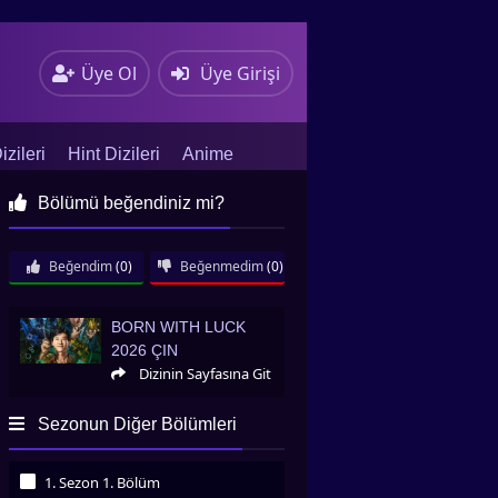
Üye Ol
Üye Girişi
zileri
Hint Dizileri
Anime
Bölümü beğendiniz mi?
Beğendim
(0)
Beğenmedim
(0)
Born with Luck 2026 Çin
BORN WITH LUCK
2026 ÇIN
Dizinin Sayfasına Git
Sezonun Diğer Bölümleri
1. Sezon 1. Bölüm