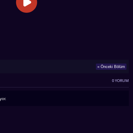
« Önceki Bölüm
0 YORUM
yor.