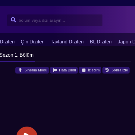
Dizileri
Çin Dizileri
Tayland Dizileri
BL Dizileri
Japon Di
 Sezon 1. Bölüm
Sinema Modu
Hata Bildir
İzledim
Sonra izle