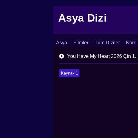
Asya Dizi
Asya
Filmler
Tüm Diziler
Kore 
İletişim
Blog
Dizi Arşivi
You Have My Heart 2026 Çin 1.
Kaynak 1