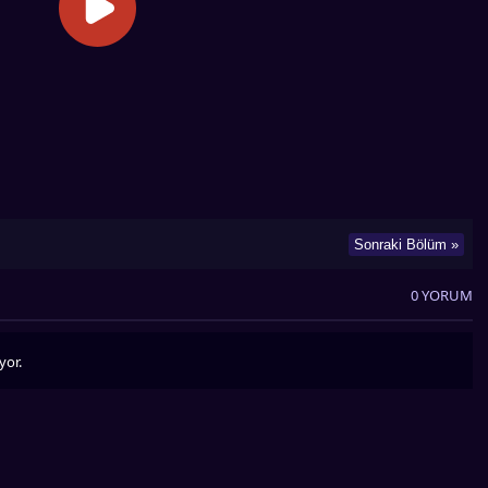
Sonraki Bölüm »
0 YORUM
yor.