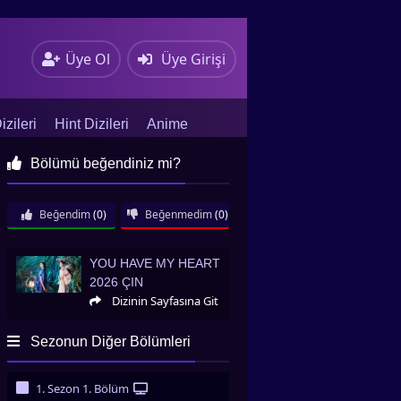
Üye Ol
Üye Girişi
zileri
Hint Dizileri
Anime
Bölümü beğendiniz mi?
Beğendim
(0)
Beğenmedim
(0)
You Have My Heart 2026 Çin
YOU HAVE MY HEART
2026 ÇIN
Dizinin Sayfasına Git
Sezonun Diğer Bölümleri
1. Sezon 1. Bölüm