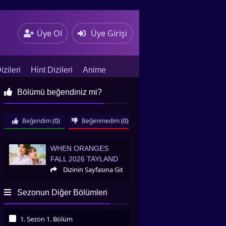
Üye Ol
Üye Girişi
zileri
Hint Dizileri
Anime
Bölümü beğendiniz mi?
Beğendim
(0)
Beğenmedim
(0)
When Oranges Fall 2026 Tayland
WHEN ORANGES
FALL 2026 TAYLAND
Dizinin Sayfasına Git
Sezonun Diğer Bölümleri
1. Sezon 1. Bölüm