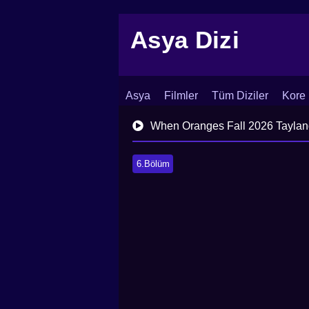
Asya Dizi
Asya
Filmler
Tüm Diziler
Kore 
İletişim
Blog
Dizi Arşivi
When Oranges Fall 2026 Taylan
6.Bölüm