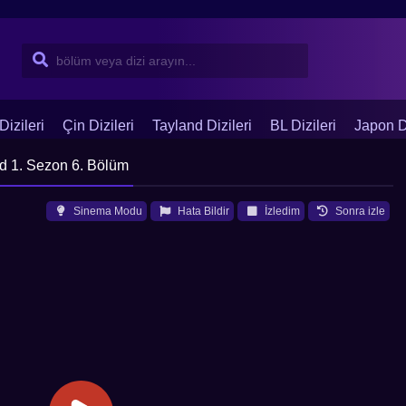
Dizileri
Çin Dizileri
Tayland Dizileri
BL Dizileri
Japon Di
d 1. Sezon 6. Bölüm
Sinema Modu
Hata Bildir
İzledim
Sonra izle