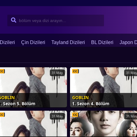
Dizileri
Çin Dizileri
Tayland Dizileri
BL Dizileri
Japon Di
31 May
31 Ma
GOBLIN
GOBLIN
1. Sezon 5. Bölüm
1. Sezon 4. Bölüm
31 May
31 Ma