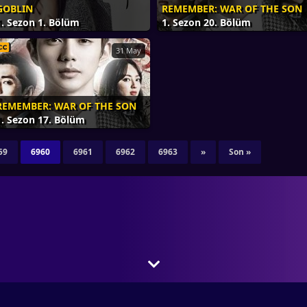
GOBLIN
REMEMBER: WAR OF THE SON
1. Sezon 1. Bölüm
1. Sezon 20. Bölüm
31 May
REMEMBER: WAR OF THE SON
1. Sezon 17. Bölüm
59
6960
6961
6962
6963
»
Son »
ibi Asya’nın popüler yapımlarını ve Türkçe altyazılı olarak sizlerle buluşturu
inin beğeneceği tarzda, Asya adresi olarak bilinmektedir. Asya dizileri Türkçe 
lı bir site kurmayı amaçlamıştır. denince akla gelen ilk site olmaya devam ediy