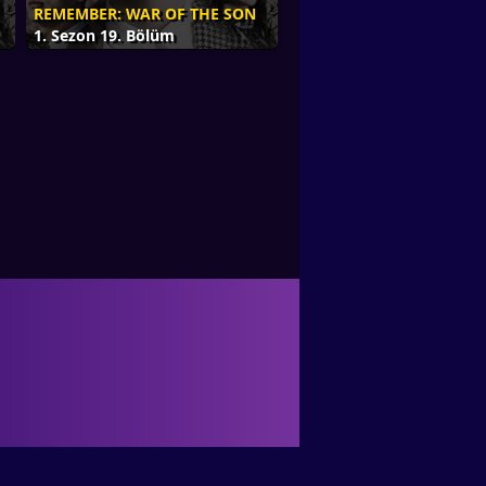
REMEMBER: WAR OF THE SON
1. Sezon 19. Bölüm
yoruz. Asyadizi.com çeviri olarak güvenilir
altyazılı izle denildiği zaman akla gelen ilk
oruz. Herkese iyi seyirler dileriz. Reklam