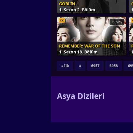
GOBLIN
1. Sezon 2. Bölüm
31 May
REMEMBER: WAR OF THE SON
1. Sezon 18. Bölüm
« İlk
«
6957
6958
69
Asya Dizileri
adresine hoş geldiniz. Asyadizi.com olarak, g
kaynaklar kullanmaktadır. Sitemiz pek çok kiş
isimlerden biri olan Asyadizi.com sizlere hız
işbirliği :
FilmSiteleriVip@gmail.com