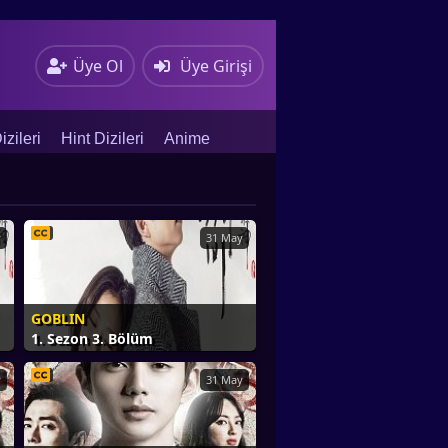
Üye Ol
Üye Girişi
zileri
Hint Dizileri
Anime
y
31 May
GOBLIN
1. Sezon 3. Bölüm
y
31 May