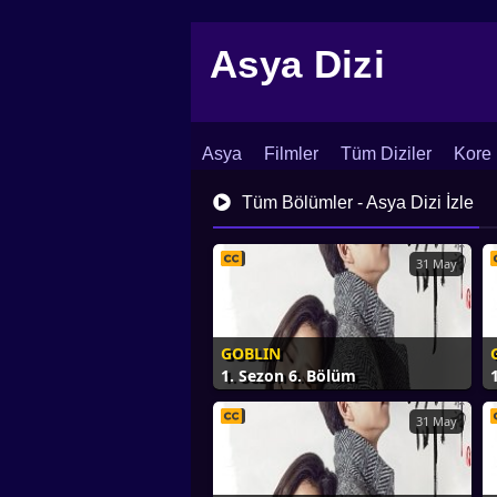
Asya Dizi
Asya
Filmler
Tüm Diziler
Kore 
İletişim
Blog
Dizi Arşivi
Tüm Bölümler - Asya Dizi İzle
31 May
GOBLIN
1. Sezon 6. Bölüm
31 May