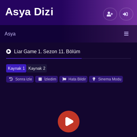
Asya Dizi
Asya
Liar Game 1. Sezon 11. Bölüm
Kaynak 1
Kaynak 2
Sonra izle
İzledim
Hata Bildir
Sinema Modu