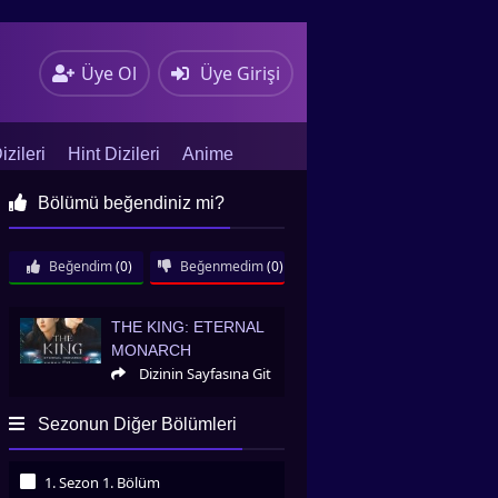
Üye Ol
Üye Girişi
zileri
Hint Dizileri
Anime
Bölümü beğendiniz mi?
Beğendim
(0)
Beğenmedim
(0)
The King: Eternal Monarch
THE KING: ETERNAL
MONARCH
Dizinin Sayfasına Git
Sezonun Diğer Bölümleri
1. Sezon 1. Bölüm