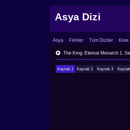
Asya Dizi
Asya
Filmler
Tüm Diziler
Kore 
İletişim
Blog
Dizi Arşivi
The King: Eternal Monarch 1. S
Kaynak 1
Kaynak 2
Kaynak 3
Kaynak