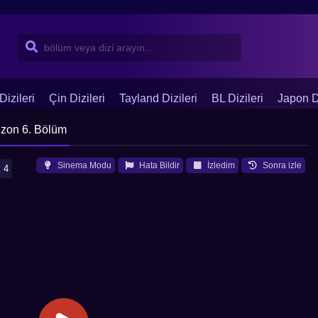
Dizileri
Çin Dizileri
Tayland Dizileri
BL Dizileri
Japon Di
ezon 6. Bölüm
Sinema Modu
Hata Bildir
İzledim
Sonra izle
 4