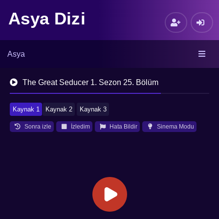
Asya Dizi
Asya
The Great Seducer 1. Sezon 25. Bölüm
Kaynak 1
Kaynak 2
Kaynak 3
Sonra izle
İzledim
Hata Bildir
Sinema Modu