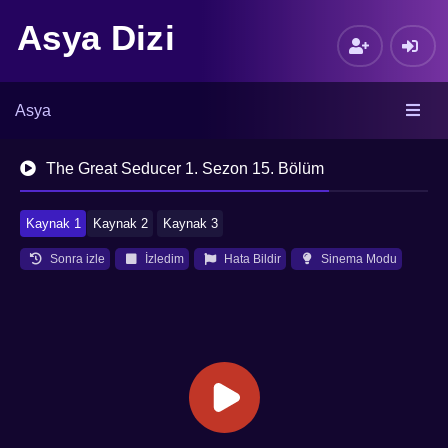
Asya Dizi
Asya
The Great Seducer 1. Sezon 15. Bölüm
Kaynak 1
Kaynak 2
Kaynak 3
Sonra izle
İzledim
Hata Bildir
Sinema Modu