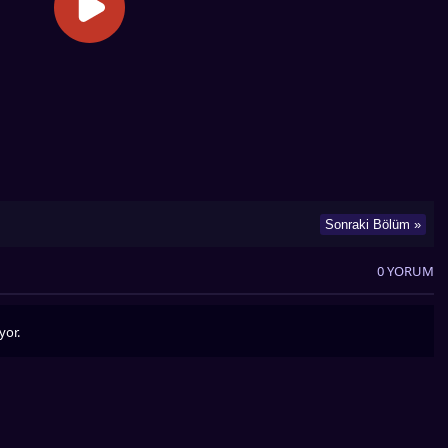
Sonraki Bölüm »
0 YORUM
yor.