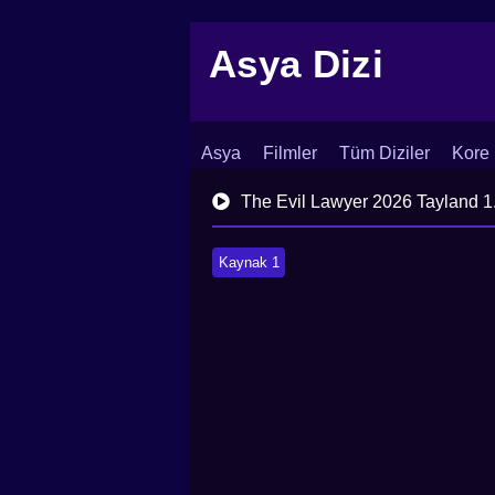
Asya Dizi
Asya
Filmler
Tüm Diziler
Kore 
İletişim
Blog
Dizi Arşivi
The Evil Lawyer 2026 Tayland 1
Kaynak 1