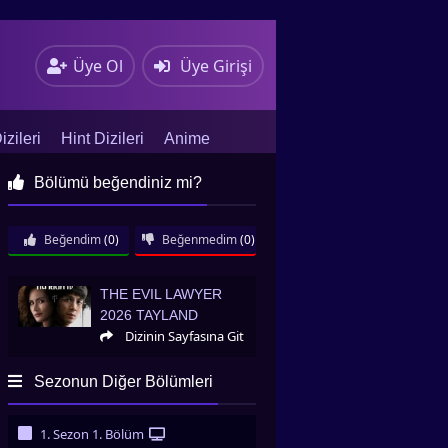
Üye Ol
Üye Girişi
zileri
Hint Dizileri
Anime
Bölümü beğendiniz mi?
Beğendim
(0)
Beğenmedim
(0)
The Evil Lawyer 2026 Tayland
THE EVIL LAWYER
2026 TAYLAND
Dizinin Sayfasına Git
Sezonun Diğer Bölümleri
1. Sezon 1. Bölüm