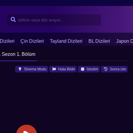
Dizileri
Çin Dizileri
Tayland Dizileri
BL Dizileri
Japon Di
. Sezon 1. Bölüm
Sinema Modu
Hata Bildir
İzledim
Sonra izle