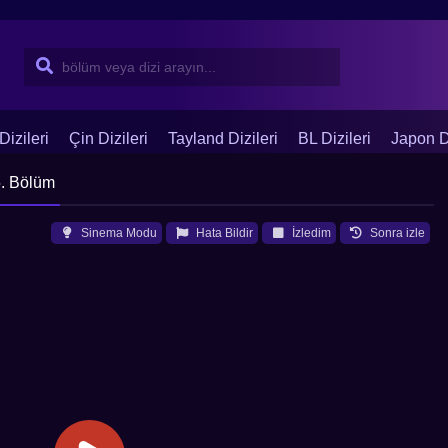
Dizileri
Çin Dizileri
Tayland Dizileri
BL Dizileri
Japon Di
5. Bölüm
Sinema Modu
Hata Bildir
İzledim
Sonra izle