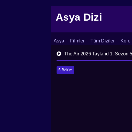
Asya Dizi
Asya
Filmler
Tüm Diziler
Kore 
İletişim
Blog
Dizi Arşivi
The Air 2026 Tayland 1. Sezon 
5.Bölüm