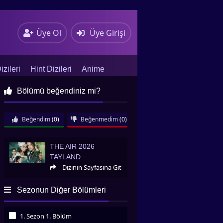
Üye Ol
Üye Girişi
zileri
Hint Dizileri
Anime
Bölümü beğendiniz mi?
Beğendim
(0)
Beğenmedim
(0)
The Air 2026 Tayland
THE AIR 2026
TAYLAND
Dizinin Sayfasına Git
Sezonun Diğer Bölümleri
1. Sezon 1. Bölüm