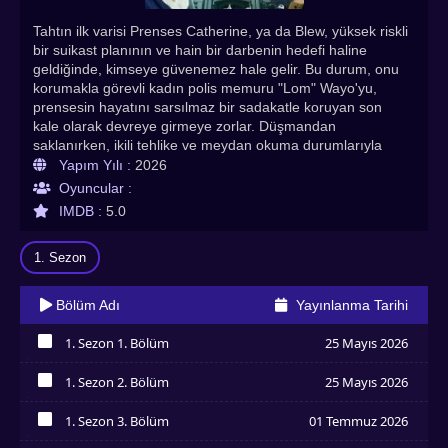
Tahtın ilk varisi Prenses Catherine, ya da Blew, yüksek riskli
bir suikast planının ve hain bir darbenin hedefi haline
geldiğinde, kimseye güvenemez hale gelir. Bu durum, onu
korumakla görevli kadın polis memuru "Lom" Wayo'yu,
prensesin hayatını sarsılmaz bir sadakatle koruyan son
kale olarak devreye girmeye zorlar. Düşmandan
saklanırken, ikili tehlike ve meydan okuma durumlarıyla
karşı karşıya kalır; bu da onları durdurulamayacak bir
Yapım Yılı :
2026
yakınlığa ve yasak duygulara sürükler. Bu sefer aşkın
Oyuncular :
imkansız olabileceğini bilmesine rağmen, Lom'un kalbi
IMDB :
5.0
prensesi ne pahasına olursa olsun korumasını ister.
Düşman saklandıkları yeri keşfettiğinde, son bir savaş
1. Sezon
başlamak üzeredir.
Bölüm Adı
Yayınlanma Tarihi
1. Sezon 1. Bölüm
25 Mayıs 2026
İzledim
1. Sezon 2. Bölüm
25 Mayıs 2026
İzledim
1. Sezon 3. Bölüm
01 Temmuz 2026
İzledim