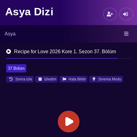
Asya Dizi
Asya
Recipe for Love 2026 Kore 1. Sezon 37. Bölüm
37.Bölüm
Sonra izle
İzledim
Hata Bildir
Sinema Modu