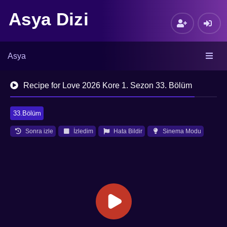
Asya Dizi
Asya
Recipe for Love 2026 Kore 1. Sezon 33. Bölüm
33.Bölüm
Sonra izle
İzledim
Hata Bildir
Sinema Modu