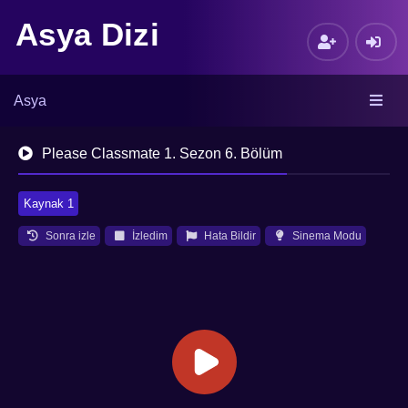
Asya Dizi
Asya
Please Classmate 1. Sezon 6. Bölüm
Kaynak 1
Sonra izle
İzledim
Hata Bildir
Sinema Modu