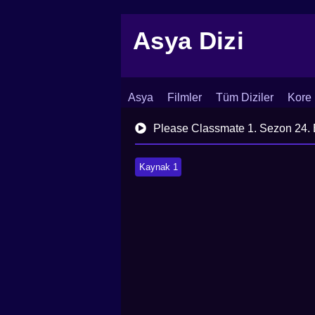
Asya Dizi
Asya
Filmler
Tüm Diziler
Kore 
İletişim
Blog
Dizi Arşivi
Please Classmate 1. Sezon 24.
Kaynak 1