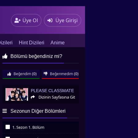
Üye Ol
Üye Girişi
zileri
Hint Dizileri
Anime
Bölümü beğendiniz mi?
Beğendim
(0)
Beğenmedim
(0)
Please Classmate
PLEASE CLASSMATE
Dizinin Sayfasına Git
Sezonun Diğer Bölümleri
1. Sezon 1. Bölüm
İzledim