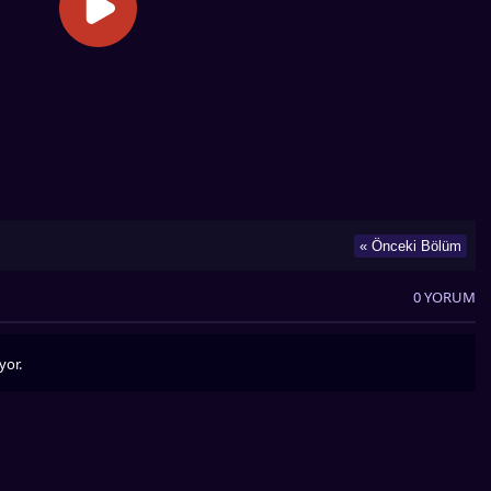
« Önceki Bölüm
0 YORUM
yor.