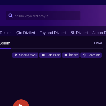
Dizileri
Çin Dizileri
Tayland Dizileri
BL Dizileri
Japon Di
FİNAL
 Bölüm
Sinema Modu
Hata Bildir
İzledim
Sonra izle