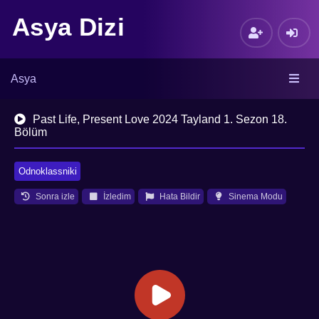
Asya Dizi
Asya
Past Life, Present Love 2024 Tayland 1. Sezon 18.
Bölüm
Odnoklassniki
Sonra izle
İzledim
Hata Bildir
Sinema Modu