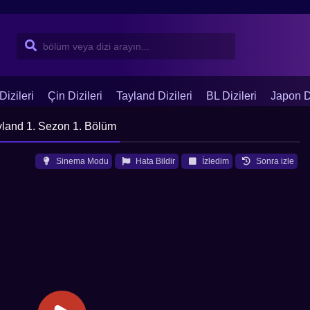
Dizileri
Çin Dizileri
Tayland Dizileri
BL Dizileri
Japon Di
yland 1. Sezon 1. Bölüm
Sinema Modu
Hata Bildir
İzledim
Sonra izle