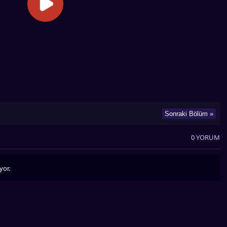
Sonraki Bölüm »
0 YORUM
yor.