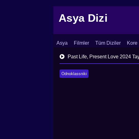
Asya Dizi
Asya
Filmler
Tüm Diziler
Kore 
İletişim
Blog
Dizi Arşivi
Past Life, Present Love 2024 Ta
Odnoklassniki