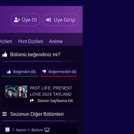
Üye Ol
Üye Girişi
zileri
Hint Dizileri
Anime
Bölümü beğendiniz mi?
Beğendim
(0)
Beğenmedim
(0)
Past Life, Present Love 2024 Tayland
PAST LIFE, PRESENT
LOVE 2024 TAYLAND
Dizinin Sayfasına Git
Sezonun Diğer Bölümleri
1. Sezon 1. Bölüm