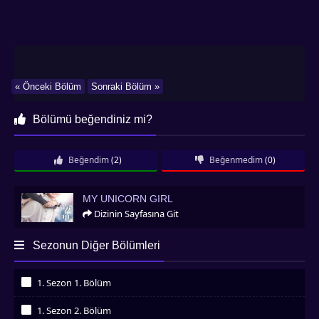
« Önceki Bölüm
Sonraki Bölüm »
Bölümü beğendiniz mi?
Beğendim
(2)
Beğenmedim
(0)
My Unicorn Girl
MY UNICORN GIRL
Dizinin Sayfasına Git
Sezonun Diğer Bölümleri
1. Sezon 1. Bölüm
İzledim
1. Sezon 2. Bölüm