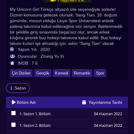
My Unicorn Girl Türkçe altyazılı izle seçeneğiyle sizlerle!
Dizinin konusuna gelecek olursak; Sang Tian, 18. doğum
gününde, mezun olduğu Liuye Spor Üniversitesi artistik
patinaj takımına kabul edileceğine söz veriyor. Beklenmedik
bir şekilde giriş sınavında başarısız olur, ancak erkek
kılığına girerek buz hokeyi takımına kabul edilir. Buz hokeyi
takımı kızları işe almadığı için, adını “Sang Tian” olarak
değiştirmesi ve kendini erkek kılığına sokması gerekiyordu.
Yapım Yılı :
2020
Planın mükemmel olduğunu düşündü, ama Wen Bing'in
Oyuncular :
Zhang Yu Xi
ortaya çıkması ona çok fazla sorun çıkardı. İkisi okul
IMDB :
7.6
dışında düşmandı, ancak şimdi aynı yurtta yaşamak
zorundaydı. Birbirleriyle tekrar yüzleştikten sonra, ikisinin
Çin Dizileri
Gençlik
Komedi
Romantik
Spor
birbirlerine olan düşmanlığı hayranlığa dönüşür. Kısaca ana
karakterlerden bahsedeyim. Guan Hong Wen Bing
1. Sezon
rolündedir. Mükemmel bir buz hokeyi oyuncusudur. Wen
Bing şiddetli yüz körlüğünden muzdariptir, ancak Sang
Tian'ın yüzünü net bir şekilde görebildiğini fark eder. Wen
Bölüm Adı
Yayınlanma Tarihi
Bing yanlışlıkla Sang Tian'ın bir kız olduğunu keşfeder, bu
yüzden onu gizlice korur. Birlikte yaşadıkları süre boyunca
1. Sezon 1. Bölüm
04 Haziran 2022
Wen Bing, Sang Tian'a yavaş yavaş aşık olur. Chen Yao,
İzledim
Sang Tian rolündedir. Pozitif ve enerjik bir kız. Artistik
1. Sezon 2. Bölüm
04 Haziran 2022
patinaj giriş sınavında başarısız olur ve yanlışlıkla buz
İzledim