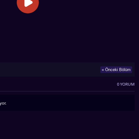
« Önceki Bölüm
0 YORUM
yor.