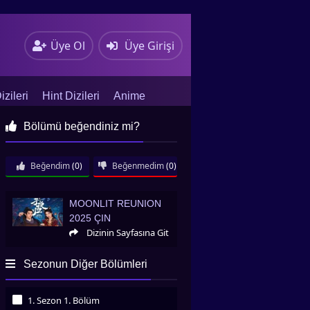
Üye Ol
Üye Girişi
zileri
Hint Dizileri
Anime
Bölümü beğendiniz mi?
Beğendim
(0)
Beğenmedim
(0)
Moonlit Reunion 2025 Çin
MOONLIT REUNION
2025 ÇIN
Dizinin Sayfasına Git
Sezonun Diğer Bölümleri
1. Sezon 1. Bölüm