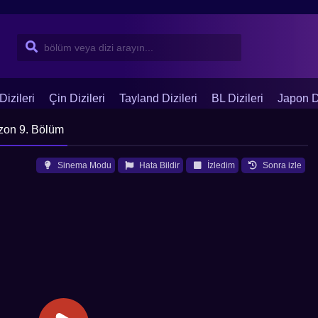
Dizileri
Çin Dizileri
Tayland Dizileri
BL Dizileri
Japon Di
zon 9. Bölüm
Sinema Modu
Hata Bildir
İzledim
Sonra izle