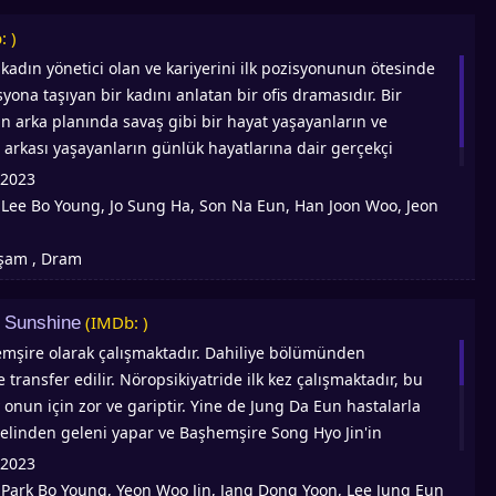
e mali nedenlerle karışık bir boşanma sürecinden geçiyor.
: )
aba olacağını öğrendiğinde işler çok karmaşık bir hal alır -
kadın yönetici olan ve kariyerini ilk pozisyonunun ötesinde
phael, kendisini Oh Woori'ye bağlayan gizli bir geçmiş
yona taşıyan bir kadını anlatan bir ofis dramasıdır. Bir
ğunu fark ettikten sonra!
n arka planında savaş gibi bir hayat yaşayanların ve
 arkası yaşayanların günlük hayatlarına dair gerçekçi
mek
2023
Lee Bo Young, Jo Sung Ha, Son Na Eun, Han Joon Woo, Jeon
:
aşam , Dram
(IMDb: )
f Sunshine
mşire olarak çalışmaktadır. Dahiliye bölümünden
 transfer edilir. Nöropsikiyatride ilk kez çalışmaktadır, bu
onun için zor ve gariptir. Yine de Jung Da Eun hastalarla
 elinden geleni yapar ve Başhemşire Song Hyo Jin'in
 hemşire olarak büyür. Dong Go Yoon doktor olarak
2023
ve proktoloji alanında uzmanlaşmıştır. Hemşire Jung Da Eun'u
Park Bo Young, Yeon Woo Jin, Jang Dong Yoon, Lee Jung Eun
: