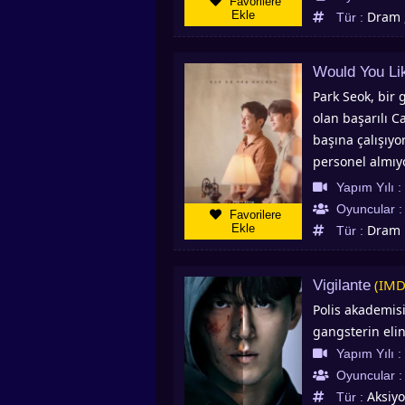
Favorilere
ve onun saf da
Ekle
Dram ,
Tür :
gülümsediğini v
Jung Da Eun, So
Would You Li
ancak içinde ki
Park Seok, bir 
olan başarılı 
başına çalışıyo
personel almıy
dükkanına geli
Yapım Yılı :
karşı ciddi bir
Oyuncular 
Favorilere
işe alması için
Ekle
Dram
Tür :
hocası olmasını
öğrenmesini ger
(IMD
Vigilante
ve birbirlerind
Polis akademisi
birçok ve çeşit
gangsterin elin
olurlar.
Yapım Yılı :
Oyuncular :
Aksiy
Tür :