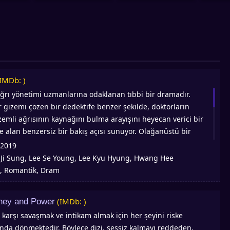
(IMDb: )
ağrı yönetimi uzmanlarına odaklanan tıbbi bir dramadır.
 gizemi çözen bir dedektife benzer şekilde, doktorların
zemli ağrısının kaynağını bulma arayışını heyecan verici bir
le alan benzersiz bir bakış açısı sunuyor. Olağanüstü bir
ı ve tıp kurumunun en genç profesörü olan Cha Yo Han,
2019
ültasyonlarının ilk 10 saniyesinde teşhis etme konusundaki
Ji Sung, Lee Se Young, Lee Kyu Hyung, Hwang Hee
:
neği nedeniyle "10 Saniye" olarak biliniyor. Tanınmış bir
, Romantik, Dram
 olan Kang Shi Young, tıp fakültesinde sürekli olarak
tünde yer alıyordu. Olağanüstü becerileri sakin ve mantıklı
(IMDb: )
ney and Power
rken, şefkati, özenli doğası ve sıcak sabırlı etkileşimleri
le karşı savaşmak ve intikam almak için her şeyini riske
s kalan özelliklerdir.
ında dönmektedir. Böylece dizi, sessiz kalmayı reddeden,