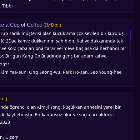
vranışlarını izleyen Dong Go Yoon, onu gördüğünde
 Tıbbi
e hatta onun tarafından iyileştirildiğini fark eder. Bu arada
ng Yoo Chan ile arkadaştır. Çok zeki biri gibi görünmektedir
(IMDb: )
ke a Cup of Coffee
msenin bilmediği acılar barındırmaktadır.
grup sadık müşterisi olan küçük ama çok sevilen bir kuruluş
Café 2Dae kahve dükkanının sahibidir. Kahve dükkanında tek
r ve solo çabaları ona zarar vermeye başlasa da herhangi bir
or. Bir gün Kang Go Bi adında genç bir adam kahve
r ve Park Seok'un kahvesini tadır. O hemen gelişirKahveye
2021
 tutku duyar ve Park Seok'u kafede yarı zamanlı bir işçi olarak
Kim Yae-eun, Ong Seong-wu, Park Ho-san, Seo Young-hee
:
 ikna eder. Ancak Kang Go Bi çok geçmeden, yaşlı adamın akıl
 ve kendi başına nasıl yetkin bir barista olunacağını
çekten istediğini kanıtlar. İkili sonunda yakın bir bağ kurar
b: )
en hayatın sonu olmayan dersler alırlar - aynı zamanda
nde öğrenci olan Kim Ji Yong, küçükken annesini yerel bir
li müşterilerinin hayatlarına biraz sıcaklık getirmeye yardımcı
de kaybetmiştir. Bir kanunsuz olur ve suçluları öldürür.
2023
on, Gizem