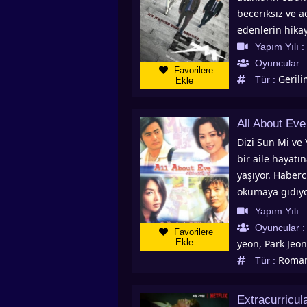
beceriksiz ve a
edenlerin hikay
Yapım Yılı :
Oyuncular 
Favorilere
Gerili
Tür :
Ekle
All About Eve
Dizi Sun Mi ve 
bir aile hayatı
yaşıyor. Haberc
okumaya gidiyor
Zamanla Woo Jin
Yapım Yılı :
şekillenir. All 
Oyuncular 
Favorilere
dizileri, Çin di
Ekle
yeon, Park Jeo
Roman
Tür :
Extracurricul