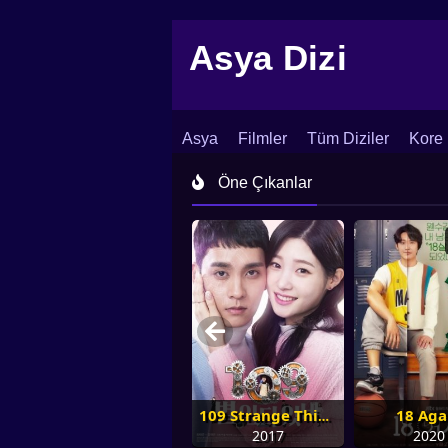
Asya Dizi
Asya
Filmler
Tüm Diziler
Kore 
İletişim
Blog
Dizi Arşivi
Öne Çıkanlar
18 Aga
109 Strange Things
2017
2020