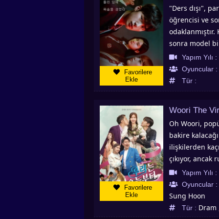
"Ders dışı", pa
öğrencisi ve so
odaklanmıştır.
sonra model bi
Da Bin, Ji Soo
Yapım Yılı :
Hyun, Ji Soo’nu
Oyuncular 
Favorilere
Yoon Soo, Min 
Ekle
Tür :
olarak görünec
öğrenebilirsiniz
Woori The Vir
dizileri ve en k
Oh Woori, popü
bakire kalacağı
ilişkilerden ka
çıkıyor, ancak 
oluyor ve yanlı
Yapım Yılı :
keşfeder vehas
Oyuncular 
Favorilere
anda hamile ol
Ekle
Sung Hoon
firmasının CEO
Dram ,
Tür :
CEO, kocası içi