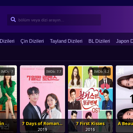
Dizileri
Çin Dizileri
Tayland Dizileri
BL Dizileri
Japon Di
IMDb: 7
IMDb: 7.7
IMDb: 6.2
in
7 First Kisses
7 Days of Romance
2019
2016