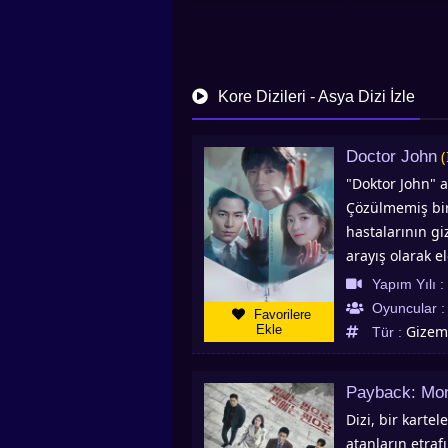
Kore Dizileri - Asya Dizi İzle
Doctor John
"Doktor John" 
Çözülmemiş bir
hastalarının gi
arayış olarak e
anestezi uzman
Yapım Yılı :
hastaları kons
Oyuncular 
Favorilere
olağanüstü yete
Ekle
Gizem
Tür :
anestezi uzmanı
sınıfının en üs
Payback: Mo
annesinden geli
Dizi, bir karte
babasından mira
atanların etraf