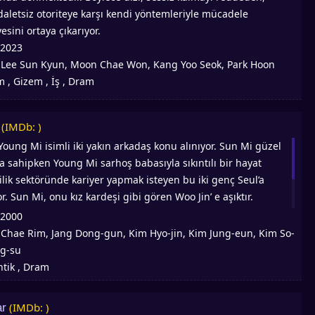
daletsiz otoriteye karşı kendi yöntemleriyle mücadele
esini ortaya çıkarıyor.
2023
Lee Sun Kyun, Moon Chae Won, Kang Yoo Seok, Park Hoon
:
m , Gizem , İş , Dram
(IMDb: )
Young Mi isimli iki yakın arkadaş konu alınıyor. Sun Mi güzel
na sahipken Young Mi sarhoş babasıyla sıkıntılı bir hayat
ilik sektöründe kariyer yapmak isteyen bu iki genç Seul’a
. Sun Mi, onu kız kardeşi gibi gören Woo Jin’ e aşıktır.
 de bir şeyler hissetmeye başlar ve olaylar böylelikle
2000
About Eve Türkçe altyazılı izle! En çok izlenen Asya dizileri, Hint
Chae Rim, Jang Dong-gun, Kim Hyo-jin, Kim Jung-eun, Kim So-
:
zileri, Kore dizileri, Animeler Asyadiziizle’de
ng-su
tik , Dram
(IMDb: )
ar