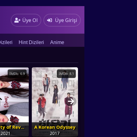
Üye Ol
Üye Girişi
zileri
Hint Dizileri
Anime
IMDb: 6.9
IMDb: 8.1
IMDb: 7.4
A Korean Odyssey
A Beauty of Revenge
A Piece Of Your Mind
2021
2017
2020