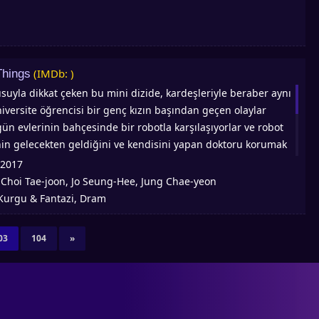
(IMDb: )
Things
suyla dikkat çeken bu mini dizide, kardeşleriyle beraber aynı
iversite öğrencisi bir genç kızın başından geçen olaylar
r gün evlerinin bahçesinde bir robotla karşılaşıyorlar ve robot
nin gelecekten geldiğini ve kendisini yapan doktoru korumak
ğunu söylüyor. Robot yakışıklı olmasıyla dikkat çekiyor ve
2017
ılaşmalarıyla beraber her şey ilginç bir hal alıyor. 109
Choi Tae-joon, Jo Seung-Hee, Jung Chae-yeon
:
Türkçe altyazılı izle. En çok izlenen ve Önerilen Asya Dizileri
 Kurgu & Fantazi, Dram
Kore Dizileri Korean drama (Kdrama), Çin Dizileri, Tayland
izileri, Asya Dizileri, Hint Dizileri, Jdrama, BL Dizileri, Animeler
03
104
»
om adresinde!