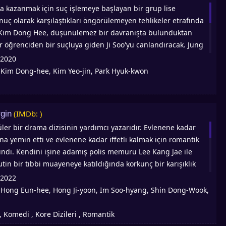
ra kazanmak için suç işlemeye başlayan bir grup lise
nuç olarak karşılaştıkları öngörülemeyen tehlikeler etrafında
 Kim Dong Hee, düşünülemez bir davranışta bulunduktan
r öğrenciden bir suçluya giden Ji Soo'yu canlandıracak. Jung
’nun suçuna yakalanan okul kabadayı Min Hee olarak. Park Joo
2020
n suç Gyu Ri’deki tehlikeli partnerini canlandıracak. Nam
Kim Dong-hee, Kim Yeo-jin, Park Hyuk-kwon
:
Hee’nin erkek arkadaşı ve okulun en popüler adamı Ki Tae
ek. Devamında neler olduğunu Asyadiziizle.com'dan
. Extracurricular Türkçe altyazılı izle! En çok izlenen Asya
(IMDb: )
gin
aliteli Kore dizilerinden olan Extracurricular Asyadiziizle’de
ler bir drama dizisinin yardımcı yazarıdır. Evlenene kadar
na yemin etti ve evlenene kadar iffetli kalmak için romantik
çındı. Kendini işine adamış polis memuru Lee Kang Jae ile
rutin bir tıbbi muayeneye katıldığında korkunç bir karışıklık
şlıkla yapay olarak dölleniyor. Daha sonra hamileliğini
2022
tanenin davanın özüne inmesini talep ediyor. Sonunda, şu
Hong Eun-hee, Hong Ji-yoon, Im Soo-hyang, Shin Dong-Wook,
:
duğu donörün, Diamond Cosmetics adlı önemli bir kozmetik
'sundan başkası olmadığını keşfeder. Raphael adındaki bu
 Komedi , Kore Dizileri , Romantik
n ayrılmak istemeyen güzel bir kadın olan karısı Lee Ma