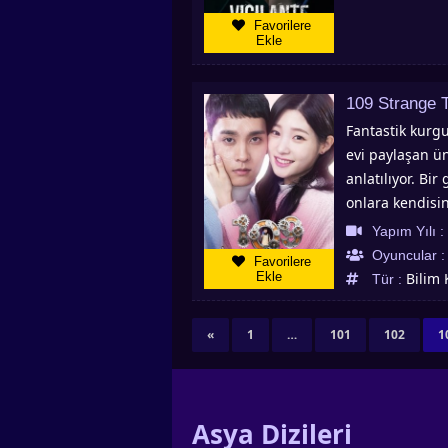
Favorilere
Ekle
109 Strange 
Fantastik kurgu
evi paylaşan ün
anlatılıyor. Bi
onlara kendisi
için orada oldu
Yapım Yılı :
genç kızla karş
Oyuncular 
Favorilere
Strange Things 
Ekle
Bilim
Tür :
(Asian Drama), 
Dizileri , Çin D
«
1
…
101
102
1
Asyadiziizle.c
Asya Dizileri