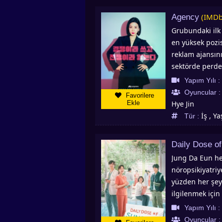
Ri'den özellikl
(IMDb
Agency
Ancak Raphael b
Grubundaki ilk 
özellikle de Ra
en yüksek pozis
bağlantısı oldu
reklam ajansını
sektörde perde
hikayeler içer
Yapım Yılı :
Oyuncular 
Favorilere
Ekle
Hye Jin
İş , Y
Tür :
Daily Dose o
Jung Da Eun he
nöropsikiyatriye
yüzden her şey 
ilgilenmek için
yardımıyla bir
Yapım Yılı :
çalışmaktadır 
Oyuncular 