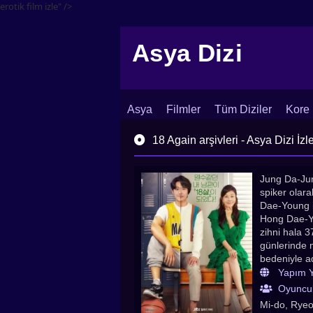
erotik film izle" />
Asya Dizi
Asya
Filmler
Tüm Diziler
Kore 
İletişim
Blog
Dizi Arşivi
18 Again arşivleri - Asya Dizi İzl
Jung Da-Jung
spiker olar
Dae-Young i
Hong Dae-Yo
zihni hala 
günlerinde 
bedeniyle a
Amerikan fil
Yapım Yı
Dizileri Kore
Oyuncul
Animeler As
Mi-do, Ryeo