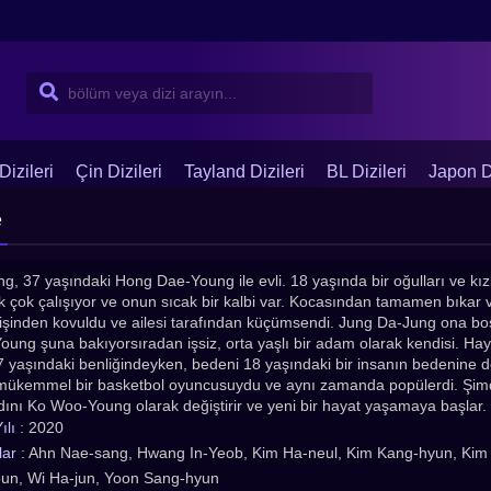
Dizileri
Çin Dizileri
Tayland Dizileri
BL Dizileri
Japon Di
e
, 37 yaşındaki Hong Dae-Young ile evli. 18 yaşında bir oğulları ve kızl
ak çok çalışıyor ve onun sıcak bir kalbi var. Kocasından tamamen bıkar
şinden kovuldu ve ailesi tarafından küçümsendi. Jung Da-Jung ona boş
ung şuna bakıyorsıradan işsiz, orta yaşlı bir adam olarak kendisi. Ha
37 yaşındaki benliğindeyken, bedeni 18 yaşındaki bir insanın bedenine
mükemmel bir basketbol oyuncusuydu ve aynı zamanda popülerdi. Şimd
dını Ko Woo-Young olarak değiştirir ve yeni bir hayat yaşamaya başlar.
minden uyarlandı. 18 Again Türkçe altyazılı izle. En çok izlenen ve Öne
lı :
2020
an drama (Kdrama), Çin Dizileri, Tayland Dizileri , Çin Dizileri, Asya Dizile
ar :
Ahn Nae-sang, Hwang In-Yeob, Kim Ha-neul, Kim Kang-hyun, Kim 
yadiziizle.com adresinde!
un, Wi Ha-jun, Yoon Sang-hyun