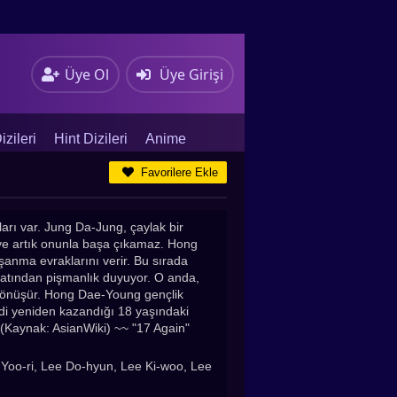
Üye Ol
Üye Girişi
zileri
Hint Dizileri
Anime
Favorilere Ekle
arı var. Jung Da-Jung, çaylak bir
 ve artık onunla başa çıkamaz. Hong
anma evraklarını verir. Bu sırada
yatından pişmanlık duyuyor. O anda,
 dönüşür. Hong Dae-Young gençlik
i yeniden kazandığı 18 yaşındaki
 (Kaynak: AsianWiki) ~~ "17 Again"
rilen Asya Dizileri (Asian Drama), Kore
ri, Hint Dizileri, Jdrama, BL Dizileri,
Yoo-ri, Lee Do-hyun, Lee Ki-woo, Lee