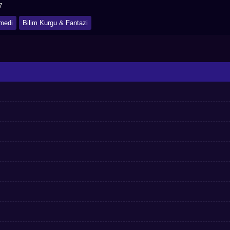
7
medi
Bilim Kurgu & Fantazi