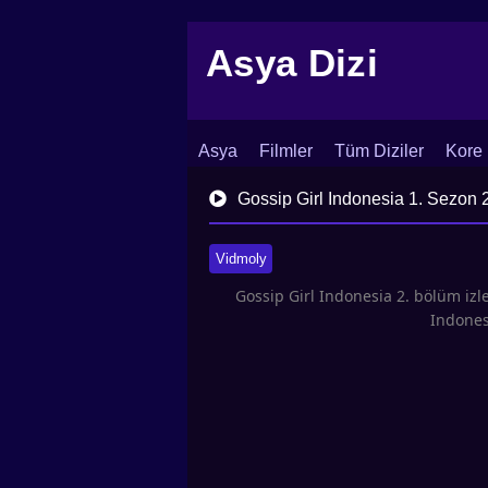
Asya Dizi
Asya
Filmler
Tüm Diziler
Kore 
İletişim
Blog
Dizi Arşivi
Gossip Girl Indonesia 1. Sezon 
Vidmoly
Gossip Girl Indonesia 2. bölüm iz
Indonesi