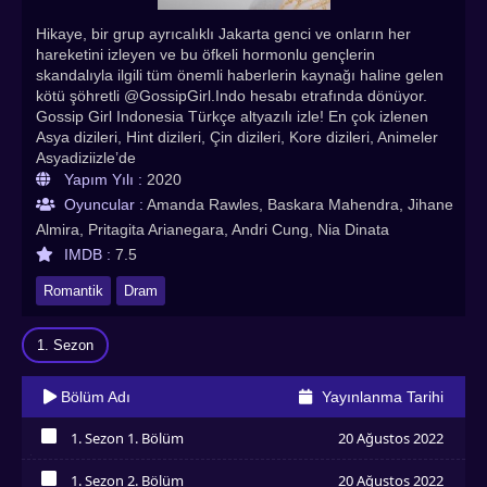
Hikaye, bir grup ayrıcalıklı Jakarta genci ve onların her
hareketini izleyen ve bu öfkeli hormonlu gençlerin
skandalıyla ilgili tüm önemli haberlerin kaynağı haline gelen
kötü şöhretli @GossipGirl.Indo hesabı etrafında dönüyor.
Gossip Girl Indonesia Türkçe altyazılı izle! En çok izlenen
Asya dizileri, Hint dizileri, Çin dizileri, Kore dizileri, Animeler
Asyadiziizle’de
Yapım Yılı :
2020
Oyuncular :
Amanda Rawles, Baskara Mahendra, Jihane
Almira, Pritagita Arianegara, Andri Cung, Nia Dinata
IMDB :
7.5
Romantik
Dram
1. Sezon
Bölüm Adı
Yayınlanma Tarihi
1. Sezon 1. Bölüm
20 Ağustos 2022
İzledim
1. Sezon 2. Bölüm
20 Ağustos 2022