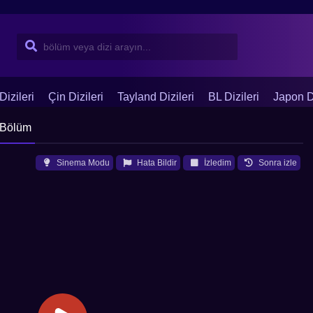
Dizileri
Çin Dizileri
Tayland Dizileri
BL Dizileri
Japon Di
 Bölüm
Sinema Modu
Hata Bildir
İzledim
Sonra izle