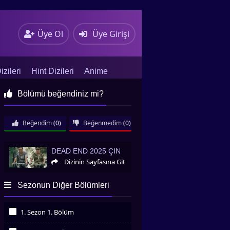
Üye Ol
Üye Girişi
zileri
Hint Dizileri
Anime
Bölümü beğendiniz mi?
Beğendim
(0)
Beğenmedim
(0)
Dead End 2025 Çin
DEAD END 2025 ÇIN
Dizinin Sayfasına Git
Sezonun Diğer Bölümleri
1. Sezon 1. Bölüm
İzledim