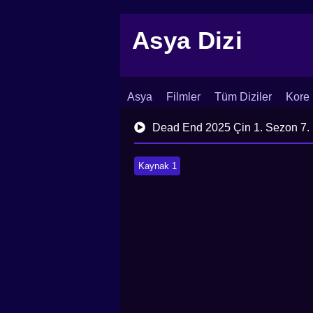
Asya Dizi
Asya
Filmler
Tüm Diziler
Kore 
İletişim
Blog
Dizi Arşivi
Dead End 2025 Çin 1. Sezon 7.
Kaynak 1