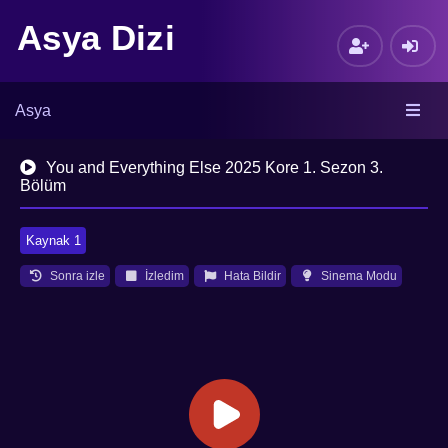
Asya Dizi
Asya
You and Everything Else 2025 Kore 1. Sezon 3.
Bölüm
Kaynak 1
Sonra izle
İzledim
Hata Bildir
Sinema Modu