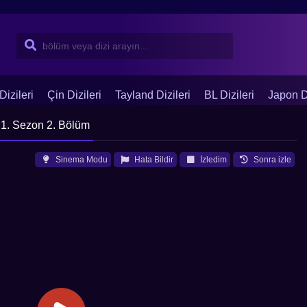
Dizileri
Çin Dizileri
Tayland Dizileri
BL Dizileri
Japon Di
 1. Sezon 2. Bölüm
Sinema Modu
Hata Bildir
İzledim
Sonra izle