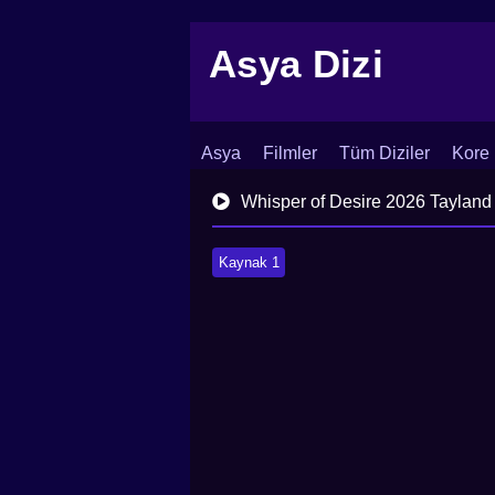
Asya Dizi
Asya
Filmler
Tüm Diziler
Kore 
İletişim
Blog
Dizi Arşivi
Whisper of Desire 2026 Tayland
Kaynak 1