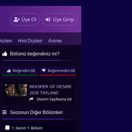
Üye Ol
Üye Girişi
zileri
Hint Dizileri
Anime
Bölümü beğendiniz mi?
Beğendim
(0)
Beğenmedim
(0)
Whisper of Desire 2026 Tayland
WHISPER OF DESIRE
2026 TAYLAND
Dizinin Sayfasına Git
Sezonun Diğer Bölümleri
1. Sezon 1. Bölüm