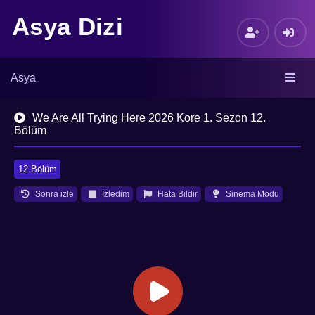
Asya Dizi
Asya
We Are All Trying Here 2026 Kore 1. Sezon 12.
Bölüm
12.Bölüm
Sonra izle
İzledim
Hata Bildir
Sinema Modu