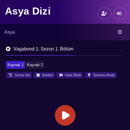
Asya Dizi
Asya
Vagabond 1. Sezon 1. Bölüm
Kaynak 1
Kaynak 2
Sonra izle
İzledim
Hata Bildir
Sinema Modu