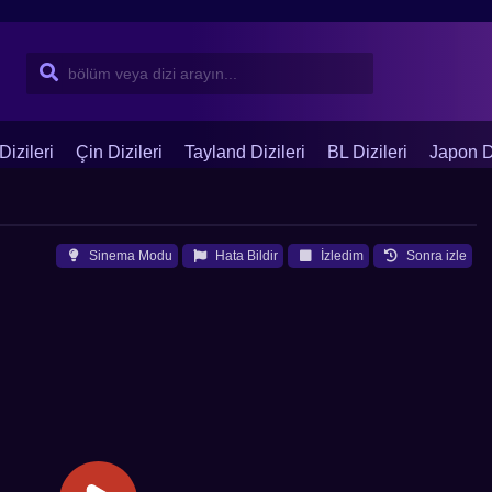
Dizileri
Çin Dizileri
Tayland Dizileri
BL Dizileri
Japon Di
Sinema Modu
Hata Bildir
İzledim
Sonra izle