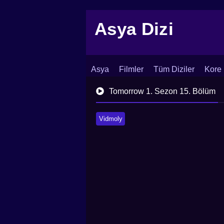
Asya Dizi
Asya
Filmler
Tüm Diziler
Kore 
İletişim
Blog
Dizi Arşivi
Tomorrow 1. Sezon 15. Bölüm
Vidmoly