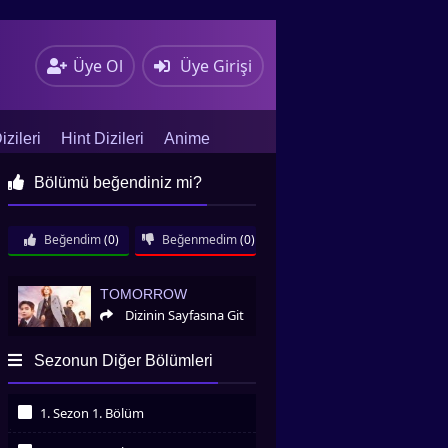
Üye Ol
Üye Girişi
zileri
Hint Dizileri
Anime
Bölümü beğendiniz mi?
Beğendim
(0)
Beğenmedim
(0)
Tomorrow
TOMORROW
Dizinin Sayfasına Git
Sezonun Diğer Bölümleri
1. Sezon 1. Bölüm
İzledim