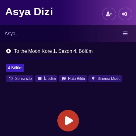
Asya Dizi
Asya
To the Moon Kore 1. Sezon 4. Bölüm
4.Bölüm
Sonra izle
İzledim
Hata Bildir
Sinema Modu