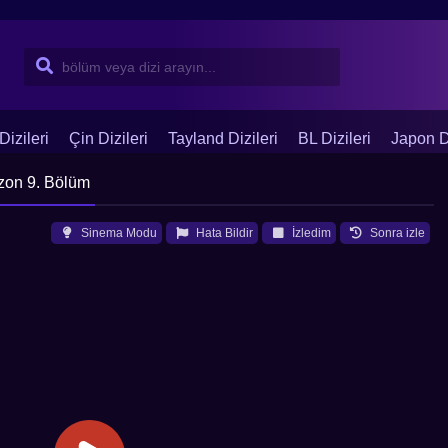
Dizileri
Çin Dizileri
Tayland Dizileri
BL Dizileri
Japon Di
zon 9. Bölüm
Sinema Modu
Hata Bildir
İzledim
Sonra izle