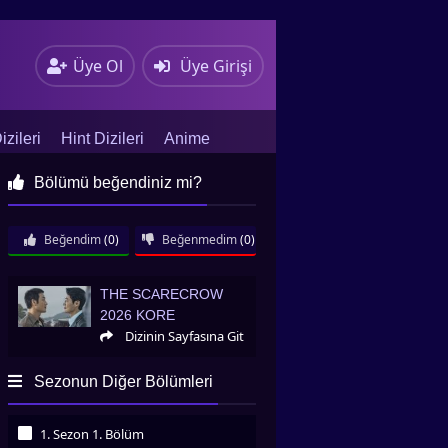
Üye Ol
Üye Girişi
zileri
Hint Dizileri
Anime
Bölümü beğendiniz mi?
Beğendim
(0)
Beğenmedim
(0)
The Scarecrow 2026 Kore
THE SCARECROW
2026 KORE
Dizinin Sayfasına Git
Sezonun Diğer Bölümleri
1. Sezon 1. Bölüm