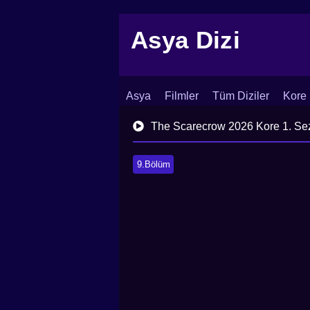
Asya Dizi
Asya
Filmler
Tüm Diziler
Kore 
İletişim
Blog
Dizi Arşivi
The Scarecrow 2026 Kore 1. Se
9.Bölüm