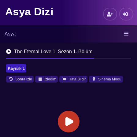
Asya Dizi
Asya
The Eternal Love 1. Sezon 1. Bölüm
Kaynak 1
Sonra izle
İzledim
Hata Bildir
Sinema Modu