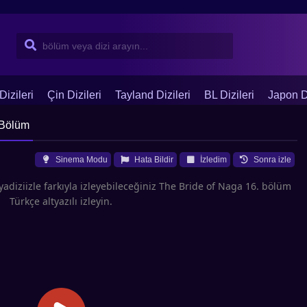
Dizileri
Çin Dizileri
Tayland Dizileri
BL Dizileri
Japon Di
 Bölüm
Sinema Modu
Hata Bildir
İzledim
Sonra izle
adiziizle farkıyla izleyebileceğiniz The Bride of Naga 16. bölüm
Türkçe altyazılı izleyin.