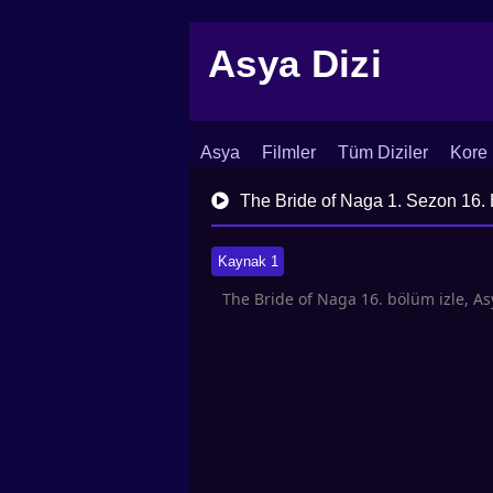
Asya Dizi
Asya
Filmler
Tüm Diziler
Kore 
İletişim
Blog
Dizi Arşivi
The Bride of Naga 1. Sezon 16.
Kaynak 1
The Bride of Naga 16. bölüm izle, Asy