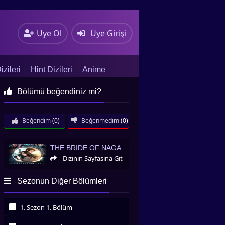
Üye Ol
Üye Girişi
zileri
Hint Dizileri
Anime
Bölümü beğendiniz mi?
Beğendim
(0)
Beğenmedim
(0)
The Bride of Naga
THE BRIDE OF NAGA
Dizinin Sayfasına Git
Sezonun Diğer Bölümleri
1. Sezon 1. Bölüm
İzledim