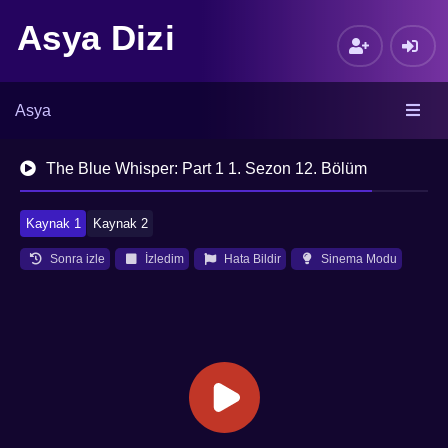
Asya Dizi
Asya
The Blue Whisper: Part 1 1. Sezon 12. Bölüm
Kaynak 1
Kaynak 2
Sonra izle
İzledim
Hata Bildir
Sinema Modu