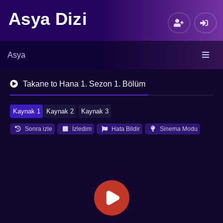
Asya Dizi
Asya
Takane to Hana 1. Sezon 1. Bölüm
Kaynak 1
Kaynak 2
Kaynak 3
Sonra izle
İzledim
Hata Bildir
Sinema Modu