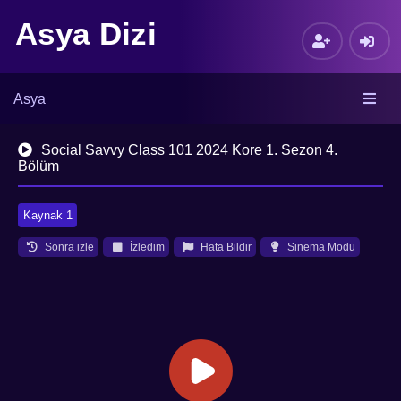
Asya Dizi
Asya
Social Savvy Class 101 2024 Kore 1. Sezon 4.
Bölüm
Kaynak 1
Sonra izle
İzledim
Hata Bildir
Sinema Modu