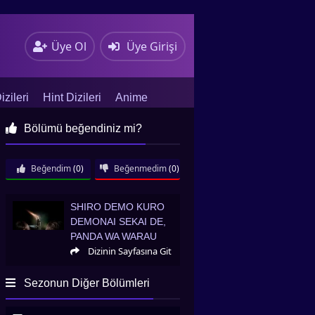
Üye Ol
Üye Girişi
zileri
Hint Dizileri
Anime
Bölümü beğendiniz mi?
Beğendim
(0)
Beğenmedim
(0)
Shiro demo Kuro demonai Sekai de, Panda
SHIRO DEMO KURO
wa Warau
DEMONAI SEKAI DE,
PANDA WA WARAU
Dizinin Sayfasına Git
Sezonun Diğer Bölümleri