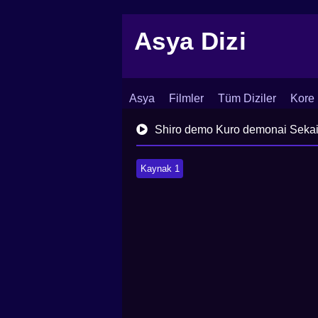
Asya Dizi
Asya
Filmler
Tüm Diziler
Kore 
İletişim
Blog
Dizi Arşivi
Shiro demo Kuro demonai Sekai
Kaynak 1