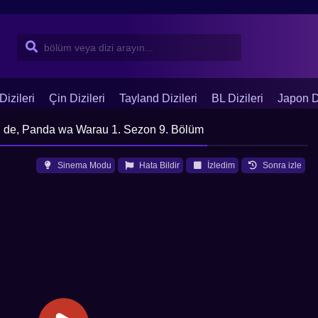
Dizileri
Çin Dizileri
Tayland Dizileri
BL Dizileri
Japon Di
 de, Panda wa Warau 1. Sezon 9. Bölüm
Sinema Modu
Hata Bildir
İzledim
Sonra izle